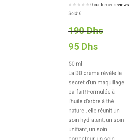
0
customer reviews
Sold:
6
Le
190
Dhs
Le
prix
95
Dhs
prix
initial
50 ml
La BB crème révèle le
actuel
était :
secret d’un maquillage
parfait! Formulée à
est :
190 Dhs
l’huile d’arbre à thé
95 Dhs.
naturel, elle réunit un
soin hydratant, un soin
unifiant, un soin
correcteur, un soin